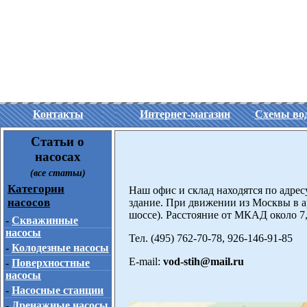
Контакты
Интернет-магазин
Схемы во
Статьи о
насосах
(все статьи)
Категории
Наш офис и склад находятся по адресу:
насосов
здание. При движении из Москвы в а
шоссе). Расстояние от МКАД около 7
-
Скважинные
насосы
Тел. (495) 762-70-78, 926-146-91-85
-
Колодезные насосы
E-mail:
vod-stih@mail.ru
-
Поверхностные
насосы
-
Насосные станции
-
Дренажные насосы