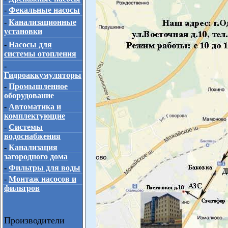
-
Фекальные насосы
-
Канализационные
установки
-
Насосы для
системы отопления
-
Гидроаккумуляторы
-
Промышленное
оборудование
-
Автоматика и
комплектующие
-
Системы
водоснабжения
-
Канализация
загородного дома
-
Фильтры для воды
-
Монтаж насосов и
фильтров
Производители