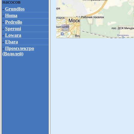
насосов
-
Grundfos
-
Homa
-
Pedrollo
-
Speroni
-
Lowara
-
Ebara
-
Промэлектро
(Водолей)